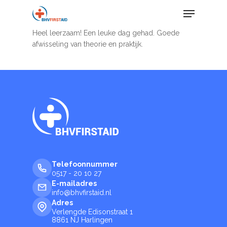
Skip
Menu
to
main
Heel leerzaam! Een leuke dag gehad. Goede
content
afwisseling van theorie en praktijk.
Telefoonnummer
0517 - 20 10 27
E-mailadres
info@bhvfirstaid.nl
Adres
Verlengde Edisonstraat 1
8861 NJ Harlingen