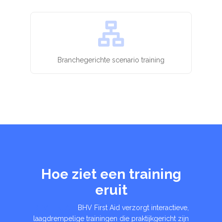
Branchegerichte scenario training
Hoe ziet een training
eruit
BHV First Aid
BHV First Aid verzorgt interactieve,
laagdrempelige trainingen die praktijkgericht zijn