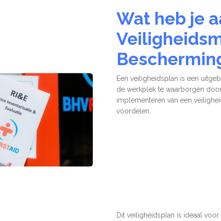
Wat heb je 
Veiligheids
Beschermin
Een veiligheidsplan is een uitg
de werkplek te waarborgen door 
implementeren van een veiligheid
voordelen.
Verbeterde Naleving
Verhoo
Dit veiligheidsplan is ideaal voor