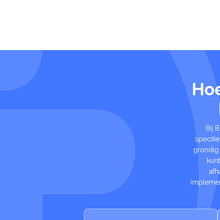
Hoe
Bij 
specifi
grondig 
kun
afh
implemen