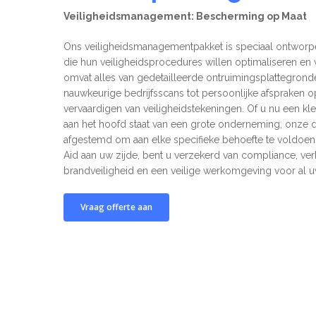
Veiligheidsmanagement: Bescherming op Maat
Ons veiligheidsmanagementpakket is speciaal ontworp
die hun veiligheidsprocedures willen optimaliseren en 
omvat alles van gedetailleerde ontruimingsplattegrond
nauwkeurige bedrijfsscans tot persoonlijke afspraken o
vervaardigen van veiligheidstekeningen. Of u nu een klein
aan het hoofd staat van een grote onderneming, onze d
afgestemd om aan elke specifieke behoefte te voldoen.
Aid aan uw zijde, bent u verzekerd van compliance, ve
brandveiligheid en een veilige werkomgeving voor al
Vraag offerte aan