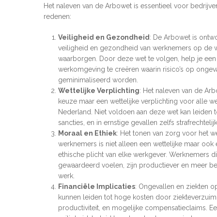
Het naleven van de Arbowet is essentieel voor bedrij
redenen:
Veiligheid en Gezondheid
: De Arbowet is ont
veiligheid en gezondheid van werknemers op de w
waarborgen. Door deze wet te volgen, help je een 
werkomgeving te creëren waarin risico’s op ongeva
geminimaliseerd worden.
Wettelijke Verplichting
: Het naleven van de Ar
keuze maar een wettelijke verplichting voor alle w
Nederland. Niet voldoen aan deze wet kan leiden t
sancties, en in ernstige gevallen zelfs strafrechteli
Moraal en Ethiek
: Het tonen van zorg voor het we
werknemers is niet alleen een wettelijke maar ook
ethische plicht van elke werkgever. Werknemers die
gewaardeerd voelen, zijn productiever en meer be
werk.
Financiële Implicaties
: Ongevallen en ziekten 
kunnen leiden tot hoge kosten door ziekteverzuim,
productiviteit, en mogelijke compensatieclaims. Een