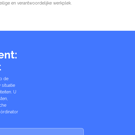
eilige en verantwoordelijke werkplek.
ent:
t
op de
situatie
teiten. U
ten,
sche
ördinator