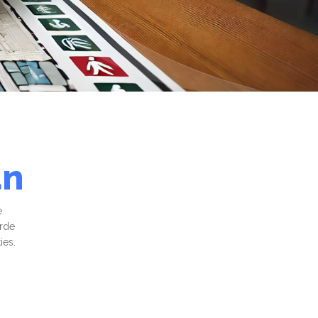
an
e
erde
ies.