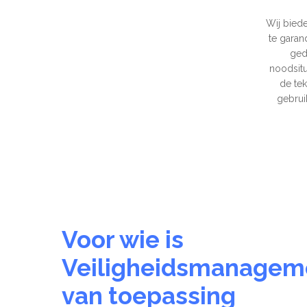
Wij bied
te garan
ged
noodsitu
de te
gebrui
Voor wie is
Veiligheidsmanagem
van toepassing