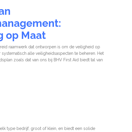
aan
management:
g op Maat
ebreid raamwerk dat ontworpen is om de veiligheid op
systematisch alle veiligheidsaspecten te beheren. Het
splan zoals dat van ons bij BHV First Aid biedt tal van
gde Veiligheid
Betrokkenheid van
Medewerkers
 elk type bedrijf, groot of klein, en biedt een solide