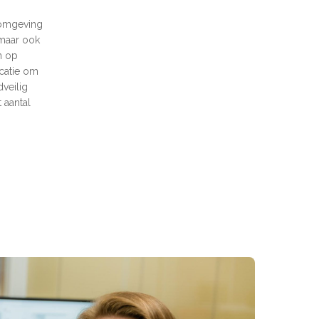
komgeving
 maar ook
n op
ocatie om
veilig
 aantal