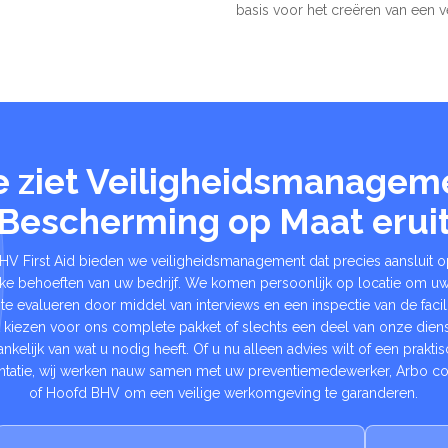
basis voor het creëren van een v
 ziet Veiligheidsmanagem
Bescherming op Maat erui
BHV First Aid bieden we veiligheidsmanagement dat precies aansluit 
eke behoeften van uw bedrijf. We komen persoonlijk op locatie om uw 
te evalueren door middel van interviews en een inspectie van de facili
t kiezen voor ons complete pakket of slechts een deel van onze diens
ankelijk van wat u nodig heeft. Of u nu alleen advies wilt of een prakti
tatie, wij werken nauw samen met uw preventiemedewerker, Arbo co
of Hoofd BHV om een veilige werkomgeving te garanderen.