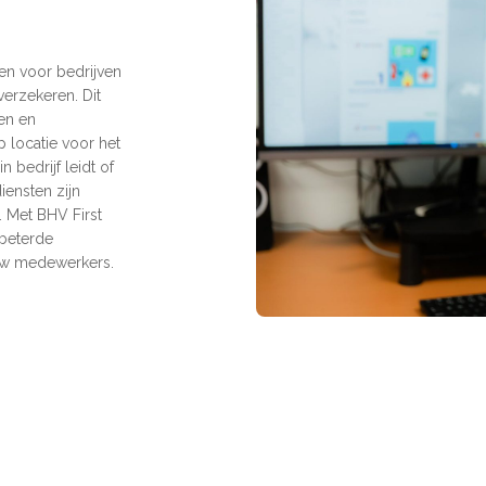
en voor bedrijven
verzekeren. Dit
en en
p locatie voor het
 bedrijf leidt of
iensten zijn
 Met BHV First
rbeterde
 uw medewerkers.