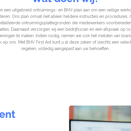
en een uitgebreid ontruimings- en BHV-plan aan om een veilige wer
deren. Ons plan omvat niet alleen heldere instructies en procedures,
etailleerde ontruimingsplattegronden die medewerkers voorbereide
aties. Daarnaast verzorgen wij een bedrijfsscan en een afspraak op l
keningen te maken. Indien nodig, nemen we ook het melden van brand
k op ons. Met BHV First Aid kunt u al deze zaken of slechts een select
regelen, volledig aangepast aan uw behoeften.
ent