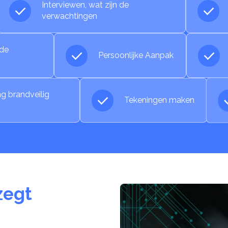
Interviewen, wat zijn de
verwachtingen
nde
Persoonlijke Aanpak
g brandveilig
Tekeningen maken
zegt