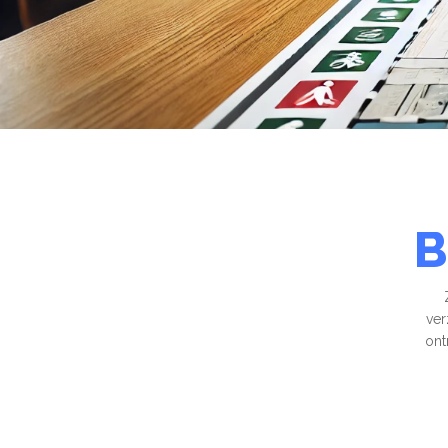
B
ver
ont