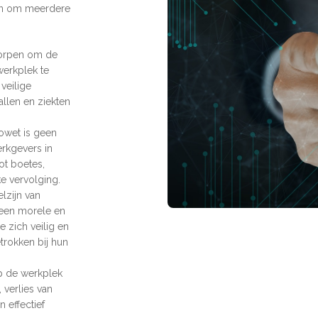
ven om meerdere
worpen om de
erkplek te
veilige
llen en ziekten
bowet is geen
erkgevers in
ot boetes,
jke vervolging.
lzijn van
 een morele en
 zich veilig en
trokken bij hun
op de werkplek
 verlies van
 effectief