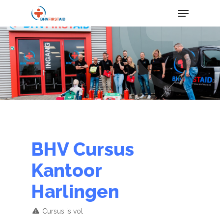
Skip
Menu
to
main
content
BHV Cursus
Kantoor
Harlingen
Cursus is vol