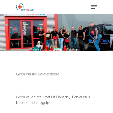
Skip
Menu
to
main
content
Geen cursus geselecteerd.
Geen valide resultaat uit Planaday. Een cursus
boeken niet mogelijk!